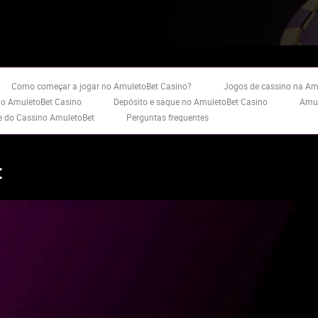
Como começar a jogar no AmuletoBet Casino?
Jogos de cassino na Am
o AmuletoBet Casino
Depósito e saque no AmuletoBet Casino
Amul
e do Cassino AmuletoBet
Perguntas frequentes
t