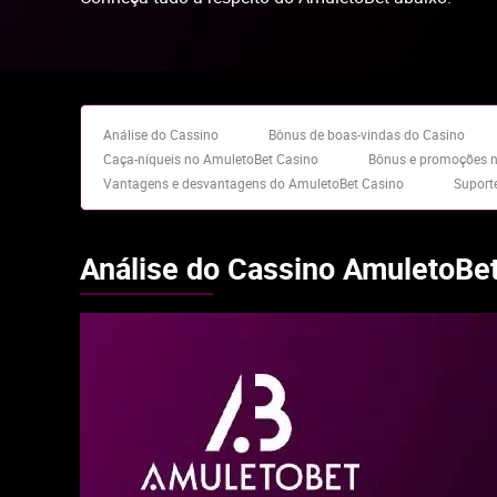
Análise do Cassino
Bônus de boas-vindas do Casino
Caça-níqueis no AmuletoBet Casino
Bônus e promoções n
Vantagens e desvantagens do AmuletoBet Casino
Suport
Análise do Cassino AmuletoBe