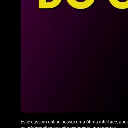
Esse cassino online possui uma ótima interface, ap