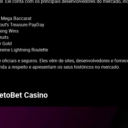
el. Ele conta com os principais desenvolvedores do mercado, in
.
, Mega Baccarat
rout’s Treasure PayDay
ning Wins
ruits
y Gold
reme Lightning Roulette
oficiais e seguros. Eles vêm de sites, desenvolvedores e forn
vida a respeito e apresentam os seus históricos no mercado.
etoBet Casino